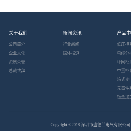
力吃紧,局部地区供电可靠性不高。”尹正民表示,
冰冻等多项作用，不
中国南方电
条例的出台能在一定程度上缓解这种尴尬。 ...
操作。 泰顺县供电
频繁，该新技术的应
网
安全生产，加速了...
关于我们
新闻资讯
产品中
公司简介
行业新闻
低压柜
企业文化
媒体报道
电缆分
资质荣誉
环网柜
总裁致辞
中置柜
箱式变
元器件
钣金加
Copyright ©2018 深圳市盛德兰电气有限公司