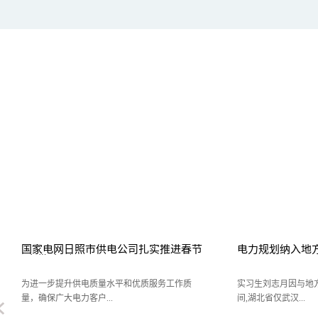
电力规划纳入地方总体规划
电力抢修引入新技
用
实习生刘志月因与地方规划衔接不畅,“十一五”期
11月5日，浙江温州
间,湖北省仅武汉...
话，该所辖区下桥村..