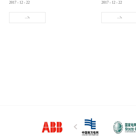
2017
-
12
-
22
2017
-
12
-
22
市就有20多亿元电力投资项目难以落地。今后,这
低压线路断线，需立
一困扰电力部门的难题有望成为历史。记者获悉,
上日常抢修工作的同
《湖北省电力设施建设与保护条例》已于近日施
器”出门了。到达现
行,条例将电力发展规划纳入地方国民经济和社会
按了下手中的遥控器
发展规划,将电力设施布局规划纳入各级城乡规
闸，抢修工作有条不
划。 作为电力行政主管部门,湖北省经济和信息
长期以来，以古老原
化委员会主任欧阳万坤近日在新闻发布会上介绍
棒推位分、合闸。使
说,针对电力企业所反映的电力设施“无处落地”等
全、劳动强度大、操
实际困难,条例单列“电力设施规划”一章,明确规定
多弊端和安全隐患。
了电力设施布局规划的主体是同级政府发展改革
电网建设，加快配网
主管部门、规划部门,并对规划制定的依据、程序
引入新技术，在辖区
以及与其他规划的关系作出详细规定。 据悉,为
式“遥控跌落熔断器”
保证电力设施布局规划的顺利实施,条例对工业园
落式熔断器、控制箱
区、住宅小区、公共管网等建设与电力设施布局
太阳能充电，做到了“
规划的衔接问题作出规定,明确新建住宅小区应当
与高压零接触，不仅
预留公用配套电力设施用地、用房和通道。 对
化程度及工作效率，
于电力设施项目难落地的问题,湖北省电力公司总
度和操作难度。同时
经理尹正民深有感触。“武汉电网‘十一五’规划建
有利于用电管理及室
设220千伏变电站17座,实际上只建成了8座；规划
键的是该产品能够实
建设110千伏变电站50座,实际上只建成了38座。
决电力系统一直未能
20多亿元投资项目无法落地,造成武汉电网供电能
器的出头位置上设保