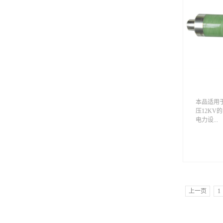
≦1.8×1
系统中
危险、严
震动和场
请在订货
商。 技
见表1序
kV122
耐受电压（
时工频耐受电
额定短路开断
定电流
A63012506
本品适用于
额定短时
压12KV
kA2025
电力设...
（峰值）50
电流（峰值）
电流持续时
备过载或
20000
（1min）V
- co - t
31.5kA t=
路器主要
上一页
1
位数值1触
mm3.5±
ms≦2(4