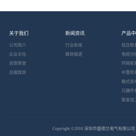
同期性ms
m/s0.9~
m/s0.5
ms≦50
ms≦10
vAC110/
关于我们
新闻资讯
产品中
额定电压vAC
储能电机额
公司简介
行业新闻
低压柜
100W)12
企业文化
媒体报道
电缆分
资质荣誉
环网柜
总裁致辞
中置柜
箱式变
元器件
钣金加
Copyright ©2018 深圳市盛德兰电气有限公司