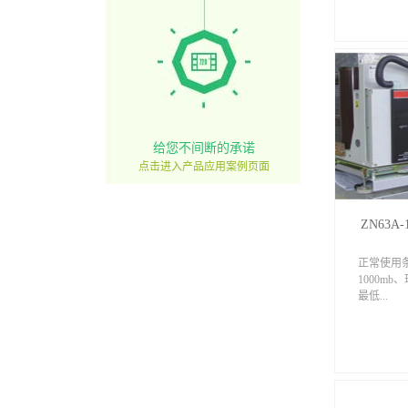
电系统中
荷开关的
网络系统
故障，上
定的时间
重大事故
标出发生
以根据此
到发生故
给您不间断的承诺
段，从而
点击进入产品应用案例页面
电，可节
停电时间
业生产EM
ZN63A
障指示器
动作电流：
动作电流：1
正常使用
环境温度：
1000m
+40℃相
最低...
≤0.01m
锂电池 3.
7Sec-2
温度：-1
预订输出继
湿度：≦
AC 1A / 
≦90%日
对温度：≤
≦2.2×1
雾 使用