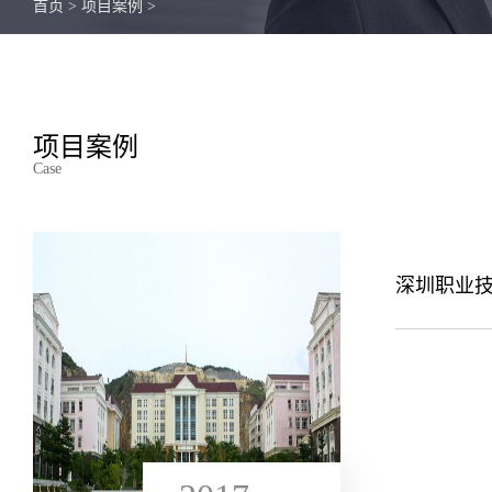
首页
>
项目案例
>
项目案例
Case
深圳职业