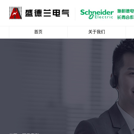
首页
关于我们
公司简介
企业文化
资质荣誉
总裁致辞