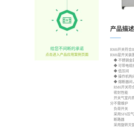
产品描述
给您不间断的承诺
RM6开关符合
点击进入产品应用案例页面
RM6是开关装
◆ 不锈钢金
◆ 可带电缆
◆ 低压间
◆ 操作机构
◆ 熔断器间
RM6开关符
密封性能
开关气室内育有
分不需维护
负荷开关
采用SF6压
断路器
采用旋转灭弧