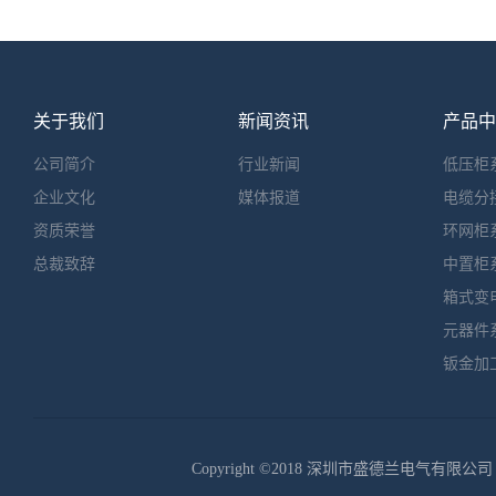
≥99%。
部放电的
截流量、
支持母线
镀锌，母
净，螺栓
关于我们
新闻资讯
产品中
栓变力均
相为黄色
公司简介
行业新闻
低压柜
色，PE为
均按深圳
企业文化
媒体报道
电缆分
牌，计量C
门要求。
资质荣誉
环网柜
别接于各
总裁致辞
中置柜
负载不超
定输出的
箱式变
经试验接
元器件
钣金加
Copyright ©2018 深圳市盛德兰电气有限公司