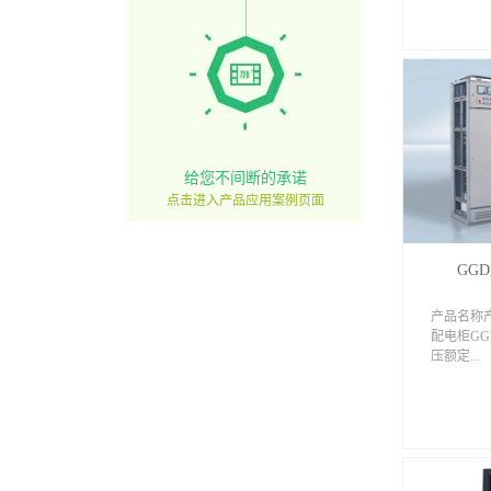
），本装置
定工作电压
统，用于
转换和
本装置符合I
成套开关
ZBK36
备》专业
额定绝缘
给您不间断的承诺
压 380
点击进入产品应用案例页面
作电流 55
4700A（
耐受电流 
GG
母线峰值电
值） 配
工作电流 
产品名称
直母线）
配电柜GG
90KA（
压额定...
1300K
电流 （
（KA）额
（KA）
（KA） 