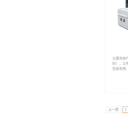
1000151
C400GG
303063
315050501
主要用来
时），又
安装有隔..
离开关、熔
度表、无
一些其他
及工艺特
线的电缆
上一页
1
择，具体
定电流或
系统采用
铜排，纯度