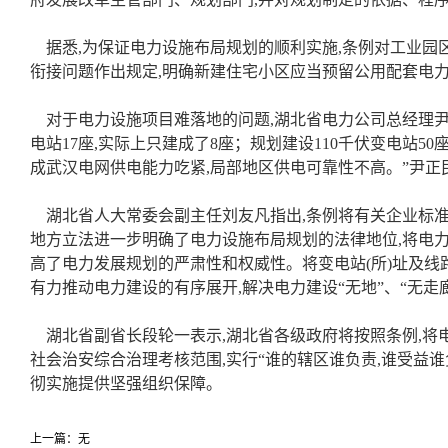
据悉,为保证电力设施布局规划的顺利实施,条例对工业园
衔接问题作出规定,明确新建住宅小区应当预留公用配套电
对于电力设施项目难落地的问题,湖北省电力公司总经理尹正
电站17座,实际上只建成了8座；规划建设110千伏变电站50
成武汉电网供电能力吃紧,局部地区供电可靠性不高。”尹正
湖北省人大常委会副主任刘友凡指出,条例将有关企业标准
地方立法进一步明确了电力设施布局规划的法律地位,将电
高了电力发展规划的严肃性和权威性。将变电站(所)址及线
有力推动电力建设的有序展开,解决电力建设“无地”、“无走
湖北省副省长段轮一表示,湖北省各级政府将按照条例,将
社会治安综合治理考核范围,实行“谁的辖区谁负责,谁受益谁
彻实施提供坚强组织保障。
上一篇：无