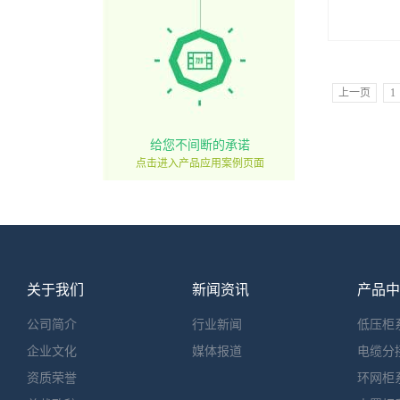
型发电厂
高、要求
为三相交流
作电压为38
流为400
上一页
1
的配电、
率补偿使
二、基本参
660(10
给您不间断的承诺
交流380(
点击进入产品应用案例页面
220、24V
率 50(6
≤4000A
1000A6
105(17
50(80
体的尺寸：高
600800100
关于我们
新闻资讯
产品中
四、功能
为：160(高
公司简介
行业新闻
低压柜
抽屉可分1
企业文化
媒体报道
元、3单
电缆分
提高转接
资质荣誉
环网柜
降低由于
电缆头、