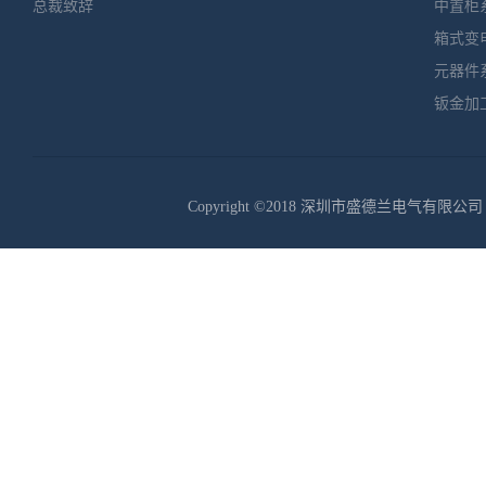
总裁致辞
中置柜
功能单元
晰、可靠
箱式变
影响其他
元器件
最小范围
东、热稳定
钣金加
短路电流的
路数量多
单机容量
自动化电动
与外部电
Copyright ©2018 深圳市盛德兰电气有限公司
成，电缆
互感器置
方便。 
限流电抗
定母线电
部分降低
求。抽屉
插件(1单
为2...